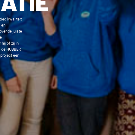
ATIE
ied kwaliteit,
t en
ver de juiste
ze
j of zij in
at de HUBBER
 project een