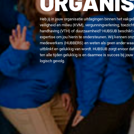
ORGANIS
Heb jij in jouw organisatie uitdagingen binnen het vakgeb
veiligheid en milieu (KVM), vergunningverlening, toezich
handhaving (VTH) of duurzaamheid? HUBSUB beschikt o
expertise om jou hierin te ondersteunen. Wij kennen on
medewerkers (HUBBERS) en weten als geen ander waar hi
uitblinkt en gelukkig van wordt. HUBSUB zorgt ervoor d
ten alle tijden gelukkig is en daarmee is succes bij jouw
logisch gevolg.