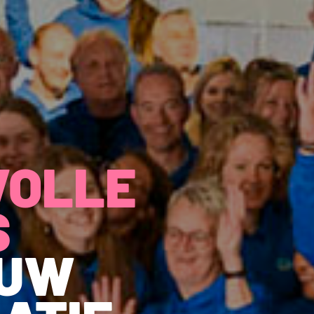
VOLLE
S
OUW