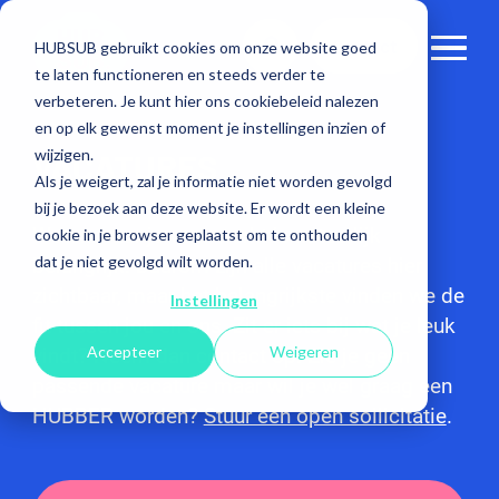
Contact
HUBSUB gebruikt cookies om onze website goed
te laten functioneren en steeds verder te
verbeteren. Je kunt hier ons cookiebeleid nalezen
en op elk gewenst moment je instellingen inzien of
wijzigen.
VACATURES
Als je weigert, zal je informatie niet worden gevolgd
bij je bezoek aan deze website. Er wordt een kleine
Weten waar je voor werkt is natuurlijk
cookie in je browser geplaatst om te onthouden
dat je niet gevolgd wilt worden.
belangrijk. Daarom zijn alle vacatures hier
zichtbaar, maar het belangrijkste vinden we de
Instellingen
fit tussen jou en ons. Zit er iets bij wat je leuk
Accepteer
Weigeren
vindt? Neem dan contact op. Zie je geen
passende vacature maar wil je wel graag een
HUBBER worden?
Stuur een open sollicitatie
.