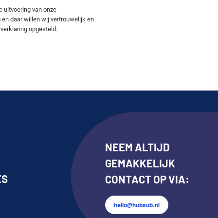
e uitvoering van onze
n daar willen wij vertrouwelijk en
erklaring opgesteld.
NEEM ALTIJD
GEMAKKELIJK
ES
CONTACT OP VIA:
hello@hubsub.nl