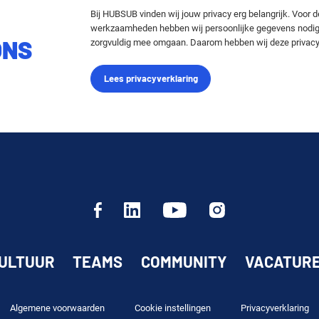
Bij HUBSUB vinden wij jouw privacy erg belangrijk. Voor d
werkzaamheden hebben wij persoonlijke gegevens nodig e
ONS
zorgvuldig mee omgaan. Daarom hebben wij deze privacyv
Lees privacyverklaring
ULTUUR
TEAMS
COMMUNITY
VACATUR
Algemene voorwaarden
Cookie instellingen
Privacyverklaring