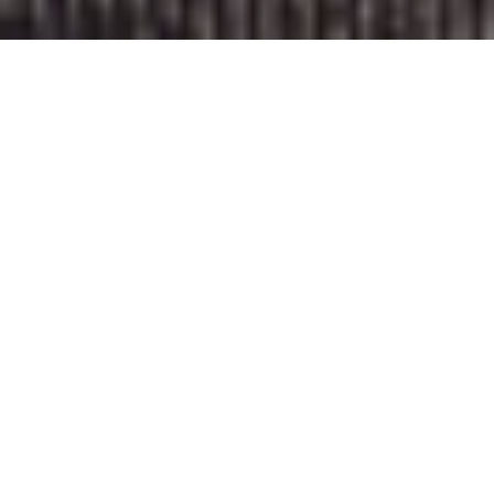
HUBSUB-PROFIELEN
PROJECTCOÖRDINATOR
DUURZAAMHEID
Binnen dit profiel vind je professionals
die zich richten op het coördineren en
uitvoeren van duurzaamheidsprojecten.
Ze combineren een stevige