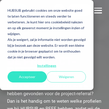
Contact
HUBSUB gebruikt cookies om onze website goed
te laten functioneren en steeds verder te
verbeteren. Je kunt hier ons cookiebeleid nalezen
en op elk gewenst moment je instellingen inzien of
wijzigen.
Als je weigert, zal je informatie niet worden gevolgd
bij je bezoek aan deze website. Er wordt een kleine
cookie in je browser geplaatst om te onthouden
DE PROJECT-
dat je niet gevolgd wilt worden.
REFERRAL
Instellingen
Accepteer
Weigeren
Denk jij een project of opdrachtgever te
hebben gevonden voor de project-referral?
Dan is het handig om te weten welke profielen
we bij HUBSUB en REEF hebben, zodat wij de