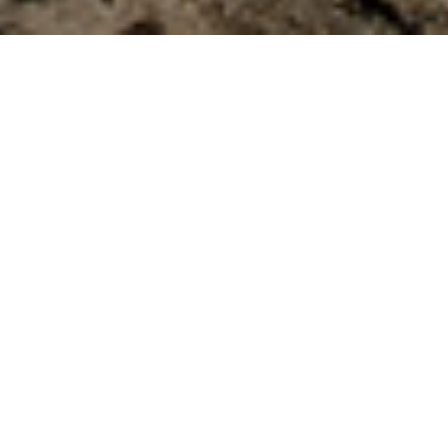
EEN PROJECT
MET EEN TWIST
Soms loopt een project anders dan verwacht.
En juist dan zie je wat iemand echt in huis
heeft. Maak kennis met Mark van der Mark.
Hij ging via HUBSUB aan de slag bij BAM
Schiphol. Een organisatie waar veiligheid de
basis vormt van het werk. Zijn opdracht? De
werkvloer op, zichtbaar zijn, vertrouwen
opbouwen en veiligheid laten leven in de