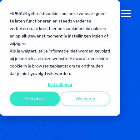
Contact
HUBSUB gebruikt cookies om onze website goed
te laten functioneren en steeds verder te
verbeteren. Je kunt hier ons cookiebeleid nalezen
en op elk gewenst moment je instellingen inzien of
TOEZICHTHOUDER
wijzigen.
Als je weigert, zal je informatie niet worden gevolgd
BOUW
bij je bezoek aan deze website. Er wordt een kleine
cookie in je browser geplaatst om te onthouden
dat je niet gevolgd wilt worden.
TOEZICHT | BOUW | RO | OMGEVINGSWET |
Instellingen
WKB
Accepteer
Weigeren
VTH
€ 4500 - € 5500
EINDHOVEN