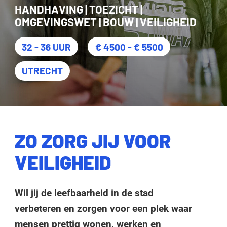
HANDHAVING | TOEZICHT |
OMGEVINGSWET | BOUW | VEILIGHEID
32 - 36 UUR
€ 4500 - € 5500
UTRECHT
ZO ZORG JIJ VOOR
VEILIGHEID
Wil jij de leefbaarheid in de stad
verbeteren en zorgen voor een plek waar
mensen prettig wonen, werken en