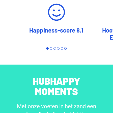
Happiness-score 8.1
Hoo
E
HUBHAPPY
MOMENTS
Met onze voeten in het zand een