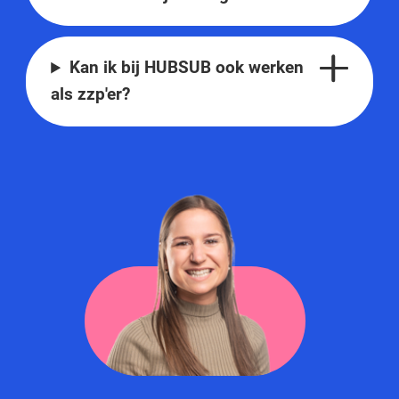
Kan ik bij HUBSUB ook werken
als zzp'er?