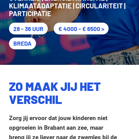
KLIMAATADAPTATIE | CIRCULARITEIT |
PARTICIPATIE
28 - 36 UUR
€ 4000 - € 6500 >
BREDA
ZO MAAK JIJ HET
VERSCHIL
Zorg jij ervoor dat jouw kinderen niet
opgroeien in Brabant aan zee, maar
breng jij ze liever naar de zwemles bij de