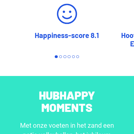
Happiness-score 8.1
Hoo
E
HUBHAPPY
MOMENTS
Met onze voeten in het zand een