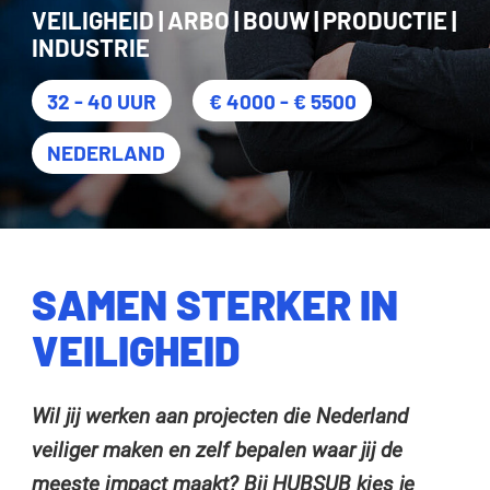
VEILIGHEID | ARBO | BOUW | PRODUCTIE |
INDUSTRIE
32 - 40 UUR
€ 4000 - € 5500
NEDERLAND
SAMEN STERKER IN
VEILIGHEID
Wil jij werken aan projecten die Nederland
veiliger maken en zelf bepalen waar jij de
meeste impact maakt? Bij HUBSUB kies je