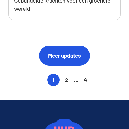
Gebundelde krachten voor een groenere
wereld!
Meer updates
1
2
...
4